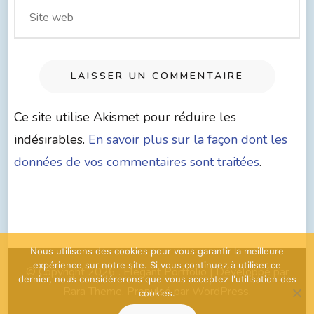
Ce site utilise Akismet pour réduire les
indésirables.
En savoir plus sur la façon dont les
données de vos commentaires sont traitées
.
Nous utilisons des cookies pour vous garantir la meilleure
expérience sur notre site. Si vous continuez à utiliser ce
© Copyright 2026
. Elegant Portfolio | Développé par
dernier, nous considérerons que vous acceptez l'utilisation des
Rara Theme
. Propulsé par
WordPress
.
cookies.