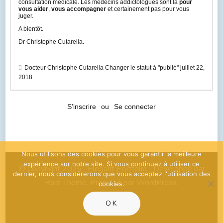
consultation médicale. Les médecins addictologues sont là
pour
vous aider
,
vous accompagner
et certainement pas pour vous
juger.
A bientôt.
Dr Christophe Cutarella.
Docteur Christophe Cutarella
Changer le statut à "publié"
juillet 22,
2018
S’inscrire
ou
Se connecter
Nous utilisons des cookies pour vous garantir la meilleure
expérience sur notre site. Si vous continuez à utiliser ce
© Copyright 2026
. Elegant Portfolio | Développé par
dernier, nous considérerons que vous acceptez l'utilisation des
Rara Theme
. Propulsé par
WordPress
.
cookies.
OK