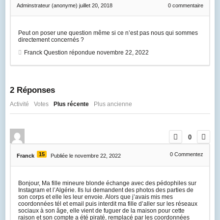
Adminstrateur (anonyme)
juillet 20, 2018
0
commentaire
Peut on poser une question même si ce n’est pas nous qui sommes
directement concernés ?
Franck
Question répondue
novembre 22, 2022
2
Réponses
Activité
Votes
Plus récente
Plus ancienne
0
15
0
Commentez
Franck
Publiée le novembre 22, 2022
Bonjour, Ma fille mineure blonde échange avec des pédophiles sur
Instagram et l’Algérie. Ils lui demandent des photos des parties de
son corps et elle les leur envoie. Alors que j’avais mis mes
coordonnées tél et email puis interdit ma fille d’aller sur les réseaux
sociaux à son âge, elle vient de fuguer de la maison pour cette
raison et son compte a été piraté, remplacé par les coordonnées