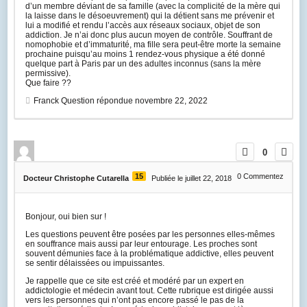
d’un membre déviant de sa famille (avec la complicité de la mère qui
la laisse dans le désoeuvrement) qui la détient sans me prévenir et
lui a modifié et rendu l’accès aux réseaux sociaux, objet de son
addiction. Je n’ai donc plus aucun moyen de contrôle. Souffrant de
nomophobie et d’immaturité, ma fille sera peut-être morte la semaine
prochaine puisqu’au moins 1 rendez-vous physique a été donné
quelque part à Paris par un des adultes inconnus (sans la mère
permissive).
Que faire ??
Franck
Question répondue
novembre 22, 2022
0
15
0
Commentez
Docteur Christophe Cutarella
Publiée le juillet 22, 2018
Bonjour, oui bien sur !
Les questions peuvent être posées par les personnes elles-mêmes
en souffrance mais aussi par leur entourage. Les proches sont
souvent démunies face à la problématique addictive, elles peuvent
se sentir délaissées ou impuissantes.
Je rappelle que ce site est créé et modéré par un expert en
addictologie et médecin avant tout. Cette rubrique est dirigée aussi
vers les personnes qui n’ont pas encore passé le pas de la