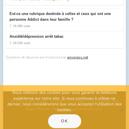
Est-ce une rubrique destinée à celles et ceux qui ont une
personne Addict dans leur famille ?
18.48K vues
Anxiété/dépression arrêt tabac
18.53K vues
Question et réponse est motorisé par
anspress.net
Nous utilisons des cookies pour vous garantir la meilleure
expérience sur notre site. Si vous continuez à utiliser ce
© Copyright 2026
. Elegant Portfolio | Développé par
dernier, nous considérerons que vous acceptez l'utilisation des
Rara Theme
. Propulsé par
WordPress
.
cookies.
OK