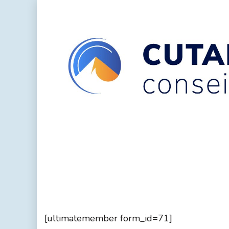
[ultimatemember form_id=71]