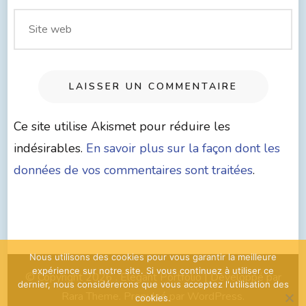
Ce site utilise Akismet pour réduire les
indésirables.
En savoir plus sur la façon dont les
données de vos commentaires sont traitées
.
Nous utilisons des cookies pour vous garantir la meilleure
expérience sur notre site. Si vous continuez à utiliser ce
© Copyright 2026
. Elegant Portfolio | Développé par
dernier, nous considérerons que vous acceptez l'utilisation des
Rara Theme
. Propulsé par
WordPress
.
cookies.