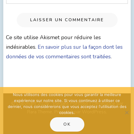
Ce site utilise Akismet pour réduire les
indésirables.
En savoir plus sur la façon dont les
données de vos commentaires sont traitées
.
Nous utilisons des cookies pour vous garantir la meilleure
expérience sur notre site. Si vous continuez à utiliser ce
© Copyright 2026
. Elegant Portfolio | Développé par
dernier, nous considérerons que vous acceptez l'utilisation des
Rara Theme
. Propulsé par
WordPress
.
cookies.
OK