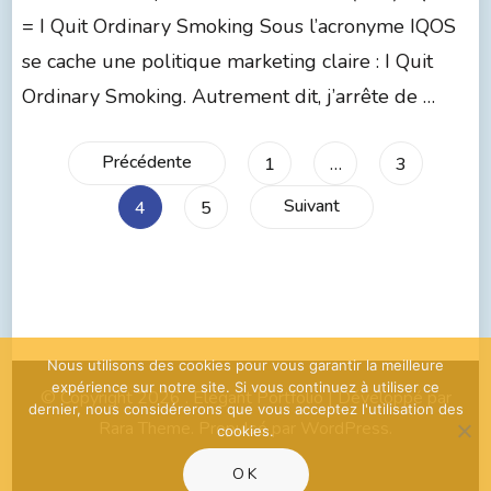
= I Quit Ordinary Smoking Sous l’acronyme IQOS
se cache une politique marketing claire : I Quit
Ordinary Smoking. Autrement dit, j’arrête de …
Précédente
1
…
3
Suivant
4
5
Nous utilisons des cookies pour vous garantir la meilleure
expérience sur notre site. Si vous continuez à utiliser ce
© Copyright 2026
. Elegant Portfolio | Développé par
dernier, nous considérerons que vous acceptez l'utilisation des
Rara Theme
. Propulsé par
WordPress
.
cookies.
OK